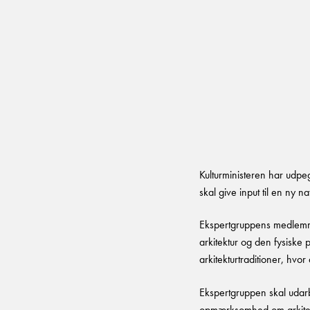
Kulturministeren har udp
skal give input til en ny nat
Ekspertgruppens medlemmer
arkitektur og den fysiske
arkitekturtraditioner, hvor
Ekspertgruppen skal udar
opmærksomhed om arkitektu