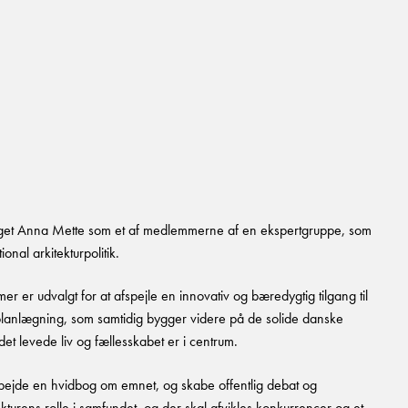
eget Anna Mette som et af medlemmerne af en ekspertgruppe, som
ional arkitekturpolitik.
 er udvalgt for at afspejle en innovativ og bæredygtig tilgang til
 planlægning, som samtidig bygger videre på de solide danske
 det levede liv og fællesskabet er i centrum.
bejde en hvidbog om emnet, og skabe offentlig debat og
rens rolle i samfundet, og der skal afvikles konkurrencer og et