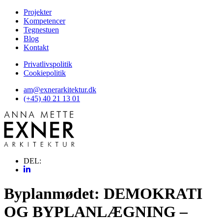
Projekter
Kompetencer
Tegnestuen
Blog
Kontakt
Privatlivspolitik
Cookiepolitik
am@exnerarkitektur.dk
(+45) 40 21 13 01
DEL:
Byplanmødet: DEMOKRATI
OG BYPLANLÆGNING –