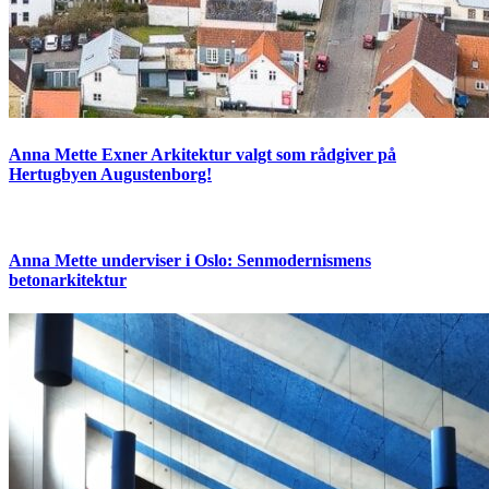
Anna Mette Exner Arkitektur valgt som rådgiver på
Hertugbyen Augustenborg!
Anna Mette underviser i Oslo: Senmodernismens
betonarkitektur