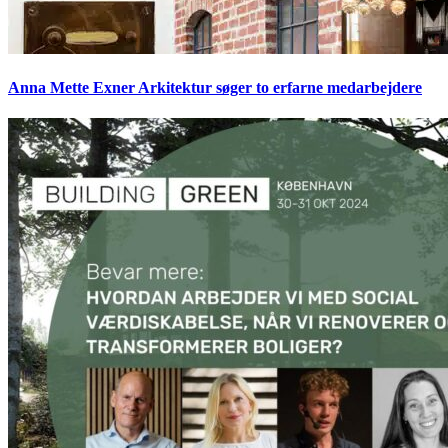
Anna Mette Exner Arkitektur søger to erfarne medarbejdere