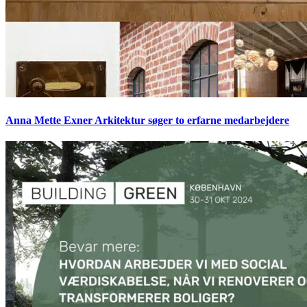
Anna Mette Exner Arkitektur søger to erfarne medarbejdere