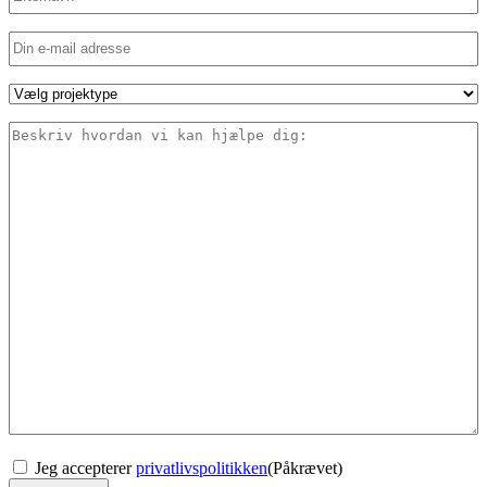
Send
besked
(Påkrævet)
Projektype
(Påkrævet)
Beskriv
Consent
(Påkrævet)
Jeg accepterer
privatlivspolitikken
(Påkrævet)