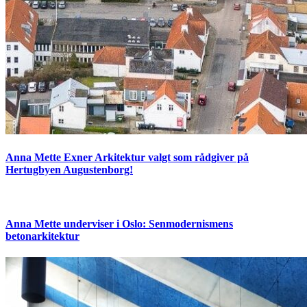
Anna Mette Exner Arkitektur valgt som rådgiver på
Hertugbyen Augustenborg!
Anna Mette underviser i Oslo: Senmodernismens
betonarkitektur