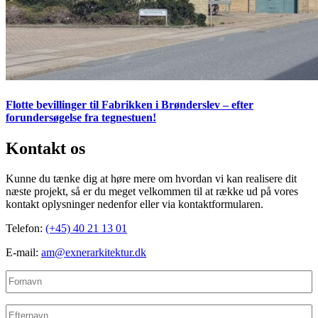
Flotte bevillinger til Fabrikken i Brønderslev – efter
forundersøgelse fra tegnestuen!
Kontakt os
Kunne du tænke dig at høre mere om hvordan vi kan realisere dit
næste projekt, så er du meget velkommen til at række ud på vores
kontakt oplysninger nedenfor eller via kontaktformularen.
Telefon:
(+45) 40 21 13 01
E-mail:
am@exnerarkitektur.dk
Fornavn
(Påkrævet)
Efternavn
(Påkrævet)