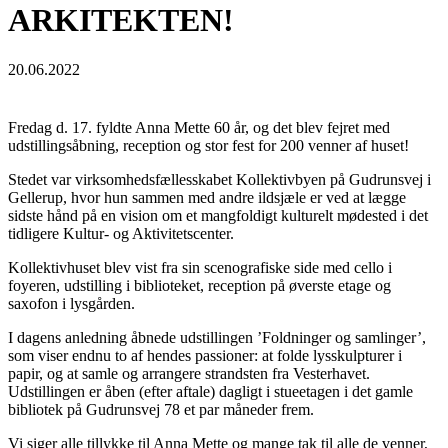
ARKITEKTEN!
20.06.2022
Fredag d. 17. fyldte Anna Mette 60 år, og det blev fejret med
udstillingsåbning, reception og stor fest for 200 venner af huset!
Stedet var virksomhedsfællesskabet Kollektivbyen på Gudrunsvej i
Gellerup, hvor hun sammen med andre ildsjæle er ved at lægge
sidste hånd på en vision om et mangfoldigt kulturelt mødested i det
tidligere Kultur- og Aktivitetscenter.
Kollektivhuset blev vist fra sin scenografiske side med cello i
foyeren, udstilling i biblioteket, reception på øverste etage og
saxofon i lysgården.
I dagens anledning åbnede udstillingen ’Foldninger og samlinger’,
som viser endnu to af hendes passioner: at folde lysskulpturer i
papir, og at samle og arrangere strandsten fra Vesterhavet.
Udstillingen er åben (efter aftale) dagligt i stueetagen i det gamle
bibliotek på Gudrunsvej 78 et par måneder frem.
Vi siger alle tillykke til Anna Mette og mange tak til alle de venner,