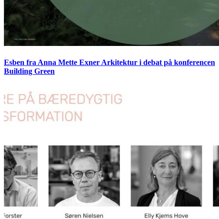
Esben fra Anna Mette Exner Arkitektur i debat på konferencen
Building Green