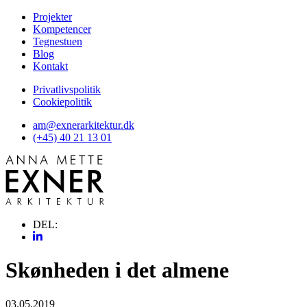
Projekter
Kompetencer
Tegnestuen
Blog
Kontakt
Privatlivspolitik
Cookiepolitik
am@exnerarkitektur.dk
(+45) 40 21 13 01
DEL:
Skønheden i det almene
03.05.2019