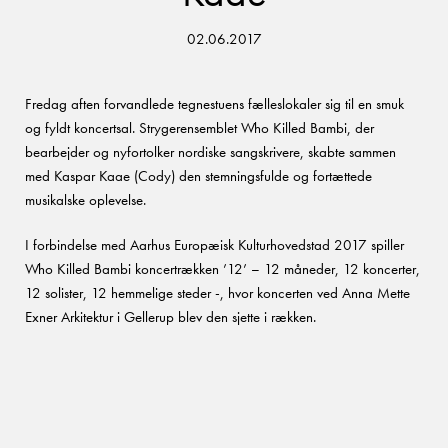
02.06.2017
Fredag aften forvandlede tegnestuens fælleslokaler sig til en smuk
og fyldt koncertsal. Strygerensemblet Who Killed Bambi, der
bearbejder og nyfortolker nordiske sangskrivere, skabte sammen
med Kaspar Kaae (Cody) den stemningsfulde og fortættede
musikalske oplevelse.
I forbindelse med Aarhus Europæisk Kulturhovedstad 2017 spiller
Who Killed Bambi koncertrækken ’12’ – 12 måneder, 12 koncerter,
12 solister, 12 hemmelige steder -, hvor koncerten ved Anna Mette
Exner Arkitektur i Gellerup blev den sjette i rækken.