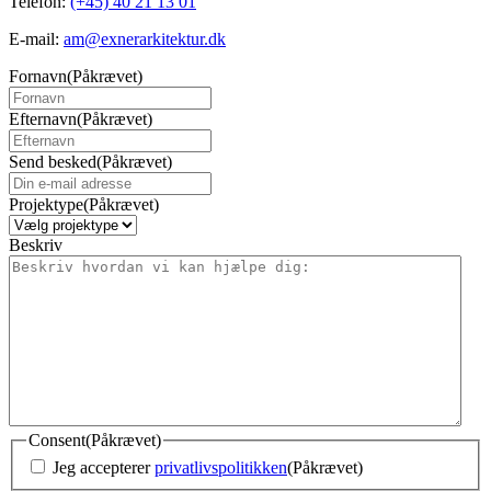
Telefon:
(+45) 40 21 13 01
E-mail:
am@exnerarkitektur.dk
Fornavn
(Påkrævet)
Efternavn
(Påkrævet)
Send besked
(Påkrævet)
Projektype
(Påkrævet)
Beskriv
Consent
(Påkrævet)
Jeg accepterer
privatlivspolitikken
(Påkrævet)