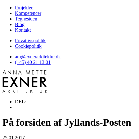
Projekter
Kompetencer
Tegnestuen
Blog
Kontakt
Privatlivspolitik
Cookiepolitik
am@exnerarkitektur.dk
(+45) 40 21 13 01
DEL:
På forsiden af Jyllands-Posten
25.01.2017