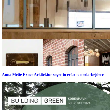
Anna Mette Exner Arkitektur søger to erfarne medarbejdere