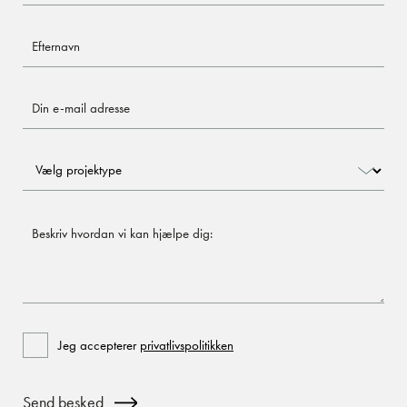
Efternavn
Send
besked
Projektype
Beskriv
Consent
Jeg accepterer
privatlivspolitikken