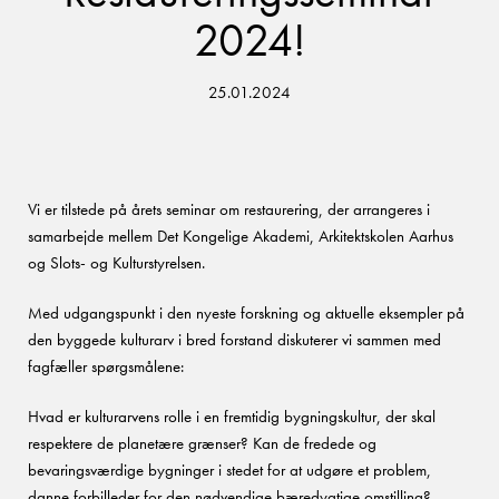
2024!
25.01.2024
Vi er tilstede på årets seminar om restaurering, der arrangeres i
samarbejde mellem Det Kongelige Akademi, Arkitektskolen Aarhus
og Slots- og Kulturstyrelsen.
Med udgangspunkt i den nyeste forskning og aktuelle eksempler på
den byggede kulturarv i bred forstand diskuterer vi sammen med
fagfæller spørgsmålene:
Hvad er kulturarvens rolle i en fremtidig bygningskultur, der skal
respektere de planetære grænser? Kan de fredede og
bevaringsværdige bygninger i stedet for at udgøre et problem,
danne forbilleder for den nødvendige bæredygtige omstilling?