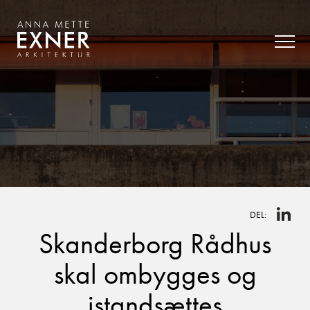
DEL:
Skanderborg Rådhus
skal ombygges og
istandsættes